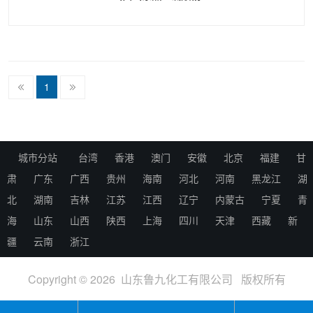
1
城市分站
台湾
香港
澳门
安徽
北京
福建
甘
肃
广东
广西
贵州
海南
河北
河南
黑龙江
湖
北
湖南
吉林
江苏
江西
辽宁
内蒙古
宁夏
青
海
山东
山西
陕西
上海
四川
天津
西藏
新
疆
云南
浙江
Copyright © 2026 山东鲁九化工有限公司 版权所有