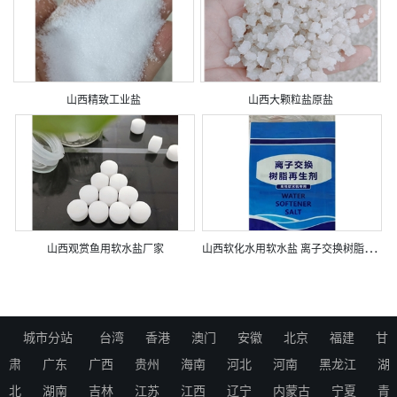
山西精致工业盐
山西大颗粒盐原盐
山
西软化水用软水盐 离子交换树脂再生剂
山西观赏鱼用软水盐厂家
城市分站
台湾
香港
澳门
安徽
北京
福建
甘
肃
广东
广西
贵州
海南
河北
河南
黑龙江
湖
北
湖南
吉林
江苏
江西
辽宁
内蒙古
宁夏
青